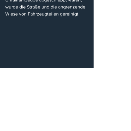
wurde die Straße und die angrenzende 
Wiese von Fahrzeugteilen gereinigt.
Mannschaftsstärke
: 25 Personen
Fahrzeuge
: TLF A-2000, KLFA, KDOF
Weitere Einsatzkräfte
: FF Frauschereck, 
Polizei, Notarzt, Rettung, First-
Responder, Abschleppdienst