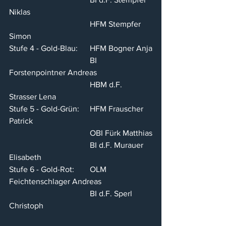
Niklas
				HFM Stempfer 
Simon
Stufe 4 - Gold-Blau:	HFM Bogner Anja
				BI 
Forstenpointner Andreas
				HBM d.F. 
Strasser Lena
Stufe 5 - Gold-Grün:	HFM Frauscher 
Patrick
				OBI Fürk Matthias
				BI d.F. Murauer 
Elisabeth
Stufe 6 - Gold-Rot:	OLM 
Feichtenschlager Andreas
				BI d.F. Sperl 
Christoph