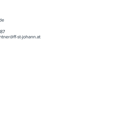
de
587
tner@ff-st-johann.at
IMPRESSUM
KONTAKT