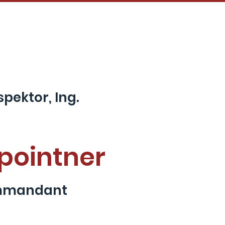
ÄTZE
DIE FEUERWEHR
Mehr
pektor, Ing.
pointner
mmandant