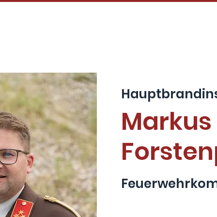
HOME
TENNENFEST
NEWS / EINS
Hauptbrandins
Markus
Forsten
Feuerwehrko