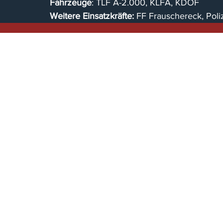
Fahrzeuge
: TLF A-2.000, KLFA, KDOF
Weitere Einsatzkräfte:
 FF Frauschereck, Poli
© Freiwillige Feuerwehr St. J